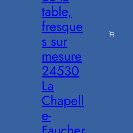
table,
fresque
s sur
mesure
24530
La
Chapell
e-
Faucher