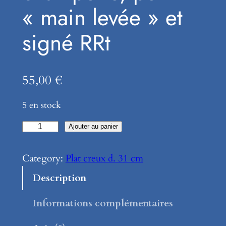
« main levée » et
signé RRt
55,00
€
5 en stock
q
Ajouter au panier
u
a
Category:
Plat creux d. 31 cm
n
Description
t
i
Informations complémentaires
t