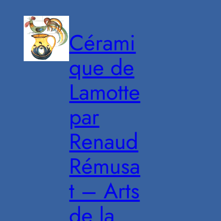
Aller
au
Cérami
contenu
que de
Lamotte
par
Renaud
Rémusa
t – Arts
de la