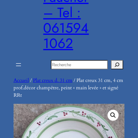
– Tel :
061594
1062
Rechercher
Accueil
/
Plat creux d. 31 cm
/ Plat creux 31 cm, 4 cm
prof.décor champêtre, peint « main levée » et signé
RRt