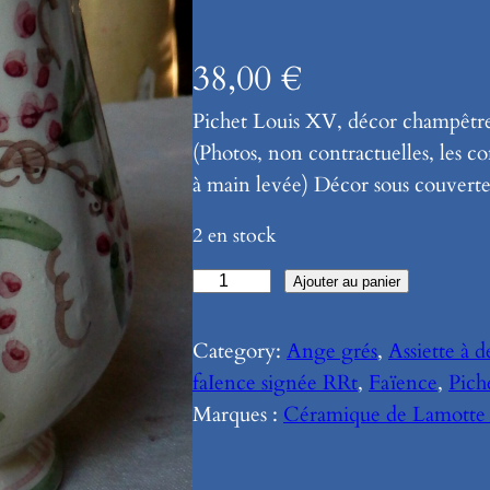
38,00
€
Pichet Louis XV, décor champêtre 
(Photos, non contractuelles, les c
à main levée) Décor sous couverte 
2 en stock
q
Ajouter au panier
u
a
Category:
Ange grés
, 
Assiette à d
n
faIence signée RRt
, 
Faïence
, 
Pich
t
Marques :
Céramique de Lamotte
i
t