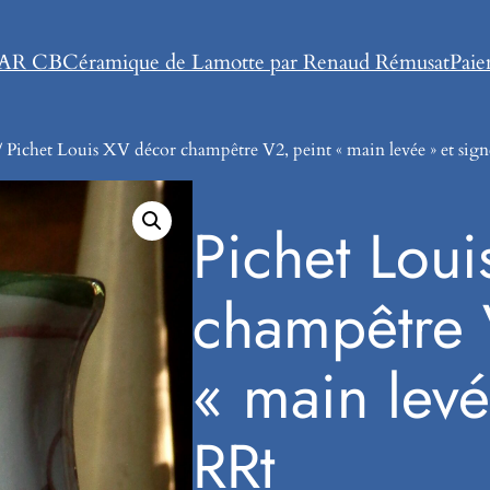
AR CB
Céramique de Lamotte par Renaud Rémusat
Pai
 Pichet Louis XV décor champêtre V2, peint « main levée » et sig
Pichet Lou
champêtre 
« main levé
RRt