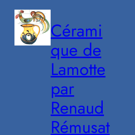
Aller
au
Cérami
contenu
que de
Lamotte
par
Renaud
Rémusat