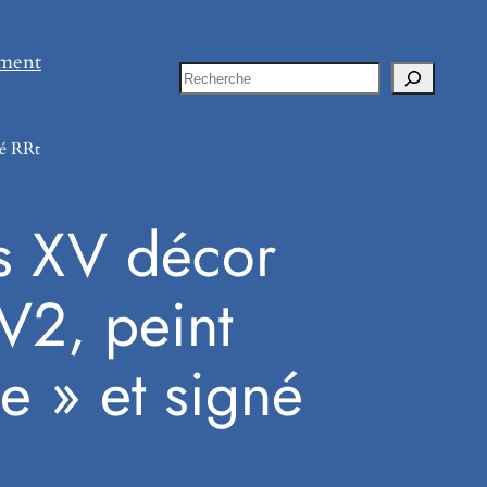
ement
Rechercher
né RRt
is XV décor
V2, peint
e » et signé