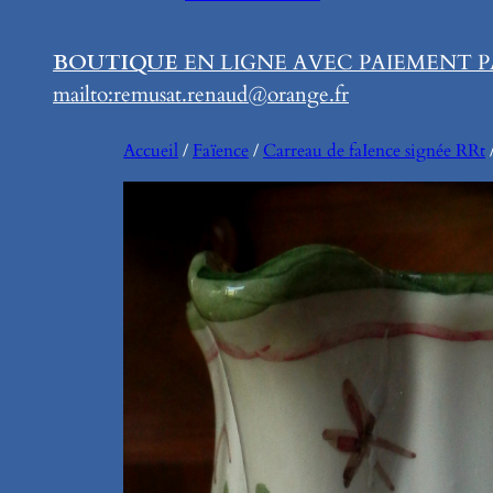
BOUTIQUE
EN LIGNE AVEC PAIEMENT P
mailto:remusat.renaud@orange.fr
Accueil
/
Faïence
/
Carreau de faIence signée RRt
/