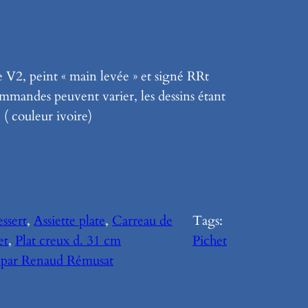
V2, peint « main levée » et signé RRt
ommandes peuvent varier, les dessins étant
( couleur ivoire)
essert
, 
Assiette plate
, 
Carreau de
Tags:
et
, 
Plat creux d. 31 cm
Pichet
 par Renaud Rémusat