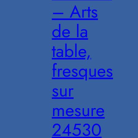
– Arts
de la
table,
fresques
sur
mesure
24530