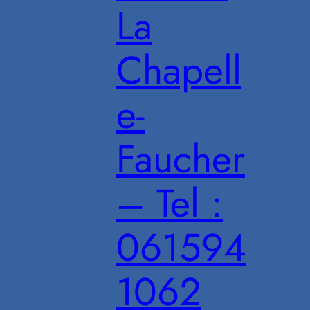
La
Chapell
e-
Faucher
– Tel :
061594
1062