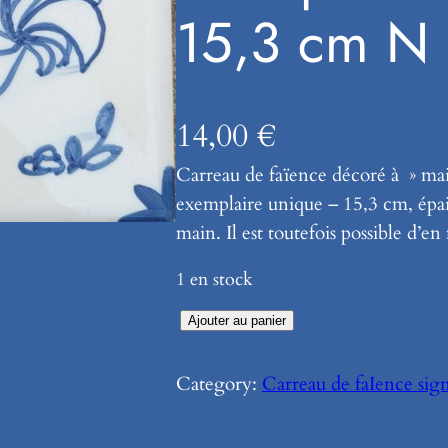
15,3 cm N
14,00
€
Carreau de faïence décoré à » ma
exemplaire unique – 15,3 cm, épai
main. Il est toutefois possible d’en
1 en stock
q
Ajouter au panier
u
a
Category:
Carreau de faIence sig
n
t