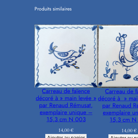
Produits similaires
Carreau de faïence
Carreau de f
décoré à » main levée »
décoré à » mai
par Renaud Rémusat,
par Renaud R
exemplaire unique –
exemplaire u
15,3 cm N 003
15,3 cm N
14,00
€
14,00
€
Ajouter au panier