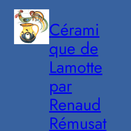
Aller
au
Cérami
contenu
que de
Lamotte
par
Renaud
Rémusat