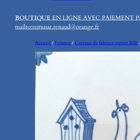
BOUTIQUE
EN LIGNE AVEC PAIEMENT P
mailto:remusat.renaud@orange.fr
Accueil
/
Faïence
/
Carreau de faIence signée RRt