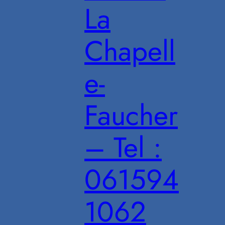
La
Chapell
e-
Faucher
– Tel :
061594
1062