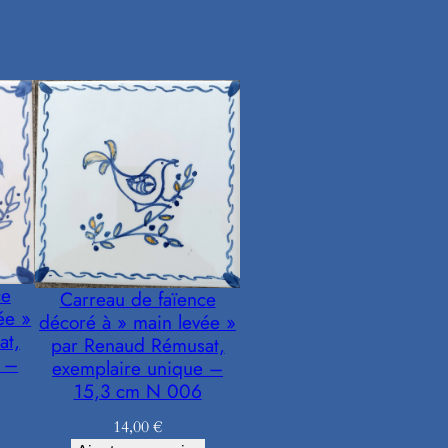
ce
Carreau de faïence
ée »
décoré à » main levée »
at,
par Renaud Rémusat,
e –
exemplaire unique –
15,3 cm N 006
14,00
€