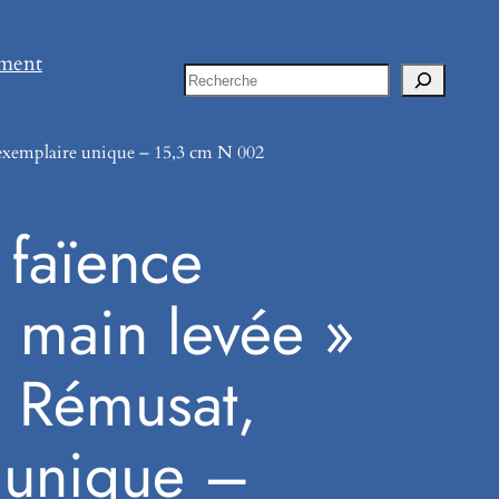
ement
Rechercher
 exemplaire unique – 15,3 cm N 002
 faïence
 main levée »
 Rémusat,
 unique –