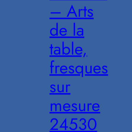
– Arts
de la
table,
fresques
sur
mesure
24530